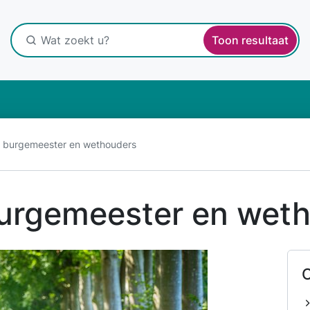
Toon resultaat
n burgemeester en wethouders
burgemeester en wet
O