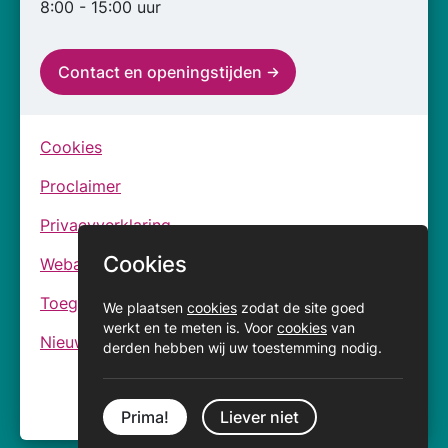
8:00 - 15:00 uur
Contact en openingstijden
Cookies
Proclaimer
Privacyverklaring
Cookies
Webarchief
Toegankelijkheidsverklaringen
We plaatsen
cookies
zodat de site goed
werkt en te meten is. Voor
cookies
van
Nieuwsbrief
derden hebben wij uw toestemming nodig.
Prima!
Liever niet