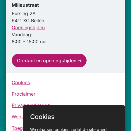
Milieustraat
Eursing 2A
9411 XC Beilen
Openingstijden
Vandaag:
8:00 - 15:00 uur
Contact en openingstijden
Cookies
Proclaimer
Privacyverklaring
Cookies
Webarchief
Toegankelijkheidsverklaringen
We plaatsen
cookies
zodat de site goed