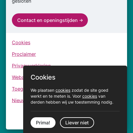
gesloten
Contact en openingstijden
Cookies
Proclaimer
Privacyverklaring
Cookies
Webarchief
Toegankelijkheidsverklaringen
We plaatsen
cookies
zodat de site goed
werkt en te meten is. Voor
cookies
van
Nieuwsbrief
derden hebben wij uw toestemming nodig.
Prima!
Liever niet