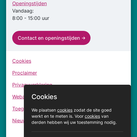
Openingstijden
Vandaag:
8:00 - 15:00 uur
Contact en openingstijden
Cookies
Proclaimer
Privacyverklaring
Cookies
Webarchief
Toegankelijkheidsverklaringen
We plaatsen
cookies
zodat de site goed
werkt en te meten is. Voor
cookies
van
Nieuwsbrief
derden hebben wij uw toestemming nodig.