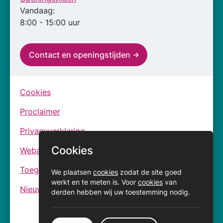
Vandaag:
8:00 - 15:00 uur
Contact en openingstijden
Cookies
Proclaimer
Privacyverklaring
Cookies
Webarchief
Toegankelijkheidsverklaringen
We plaatsen
cookies
zodat de site goed
werkt en te meten is. Voor
cookies
van
Nieuwsbrief
derden hebben wij uw toestemming nodig.