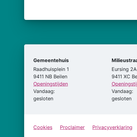
Gemeentehuis
Milieustra
Raadhuisplein 1
Eursing 2A
9411 NB Beilen
9411 XC Be
Openingstijden
Openingsti
Vandaag:
Vandaag:
gesloten
gesloten
Cookies
Proclaimer
Privacyverklaring