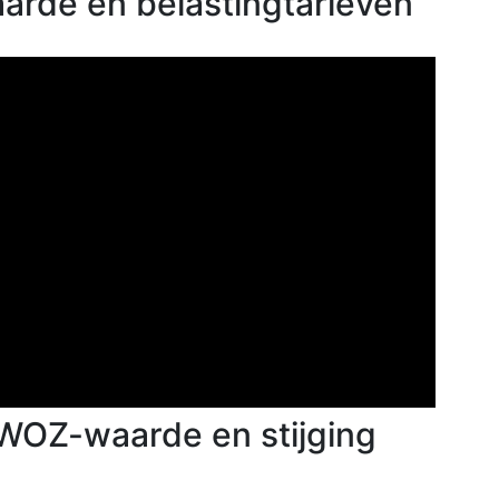
arde en belastingtarieven
g WOZ-waarde en stijging