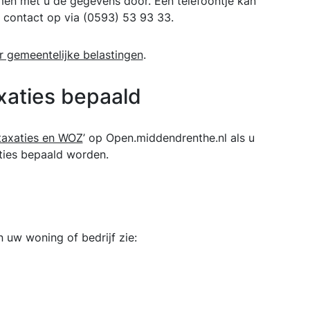
en met u de gegevens door. Eén telefoontje kan
 contact op via (0593) 53 93 33.
 gemeentelijke belastingen
.
aties bepaald
taxaties en WOZ
’ op Open.middendrenthe.nl als u
ties bepaald worden.
uw woning of bedrijf zie: