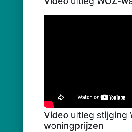
Video uitleg WOZ-wa
Video uitleg stijgin
woningprijzen