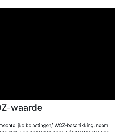
OZ-waarde
emeentelijke belastingen/ WOZ-beschikking, neem