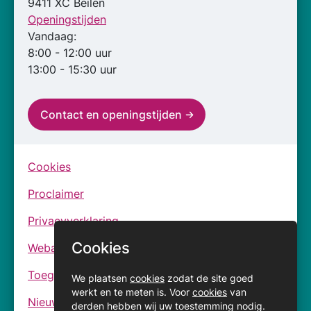
9411 XC Beilen
Openingstijden
Vandaag:
8:00 - 12:00 uur
13:00 - 15:30 uur
Contact en openingstijden
Cookies
Proclaimer
Privacyverklaring
Cookies
Webarchief
Toegankelijkheidsverklaringen
We plaatsen
cookies
zodat de site goed
werkt en te meten is. Voor
cookies
van
Nieuwsbrief
derden hebben wij uw toestemming nodig.