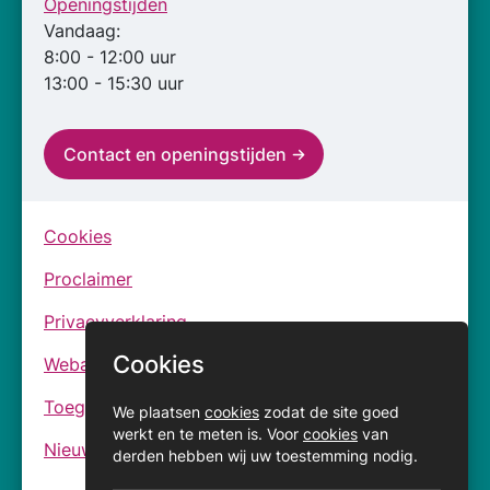
Openingstijden
Vandaag:
8:00 - 12:00 uur
13:00 - 15:30 uur
Contact en openingstijden
Cookies
Proclaimer
Privacyverklaring
Cookies
Webarchief
Toegankelijkheidsverklaringen
We plaatsen
cookies
zodat de site goed
werkt en te meten is. Voor
cookies
van
Nieuwsbrief
derden hebben wij uw toestemming nodig.