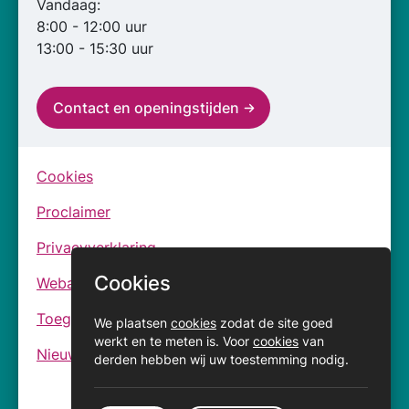
Vandaag:
8:00 - 12:00 uur
13:00 - 15:30 uur
Contact en openingstijden
Cookies
Proclaimer
Privacyverklaring
Cookies
Webarchief
Toegankelijkheidsverklaringen
We plaatsen
cookies
zodat de site goed
werkt en te meten is. Voor
cookies
van
Nieuwsbrief
derden hebben wij uw toestemming nodig.