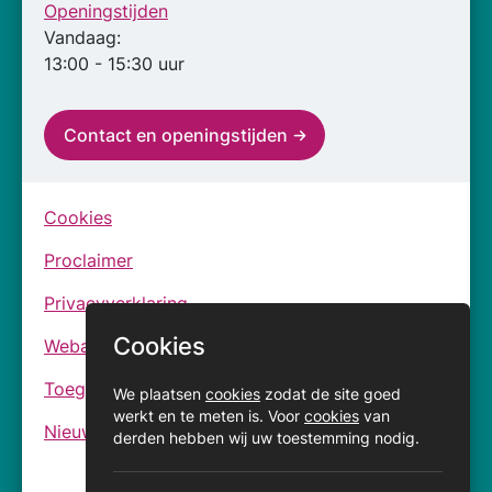
Openingstijden
Vandaag:
13:00 - 15:30 uur
Contact en openingstijden
Cookies
Proclaimer
Privacyverklaring
Cookies
Webarchief
Toegankelijkheidsverklaringen
We plaatsen
cookies
zodat de site goed
werkt en te meten is. Voor
cookies
van
Nieuwsbrief
derden hebben wij uw toestemming nodig.