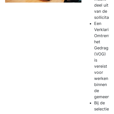
deel uit
van de
sollicitat
Een
Verklaring
Omtrent
het
Gedrag
(VOG)
is
vereist
voor
werken
binnen
de
gemeente
Bij de
selectie