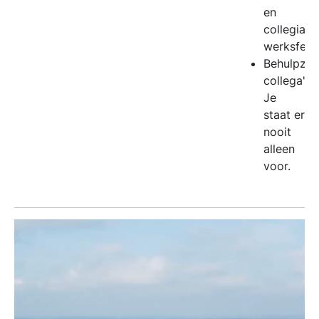
en
collegiale
werksfeer.
Behulpza
collega's.
Je
staat er
nooit
alleen
voor.