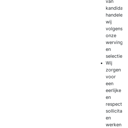
van
kandidate
handelen
wij
volgens
onze
werving
en
selectiepr
Wij
zorgen
voor
een
eerlijke
en
respectvol
sollicitat
en
werken