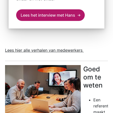
Lees het interview met Hans
Lees hier alle verhalen van medewerkers
Goed
om te
weten
Een
referenti
maakt