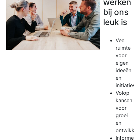
werken
bij ons
leuk is
Veel
ruimte
voor
eigen
ideeën
en
initiatieve
Volop
kansen
voor
groei
en
ontwikkeli
Informele