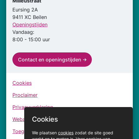
Milieustraat
Eursing 2A
9411 XC Beilen
Openingstijden
Vandaag:
8:00 - 15:00 uur
Contact en openingstijden
Cookies
Proclaimer
Privacyverklaring
Cookies
Webarchief
Toegankelijkheidsverklaringen
We plaatsen
cookies
zodat de site goed
werkt en te meten is. Voor
cookies
van