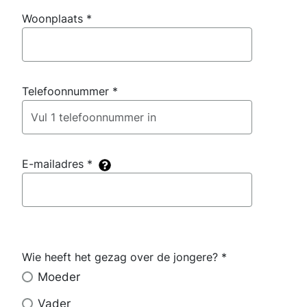
Woonplaats
*
Telefoonnummer
*
E-mailadres
*
Wie heeft het gezag over de jongere?
*
Wie
heeft
Moeder
het
gezag
Vader