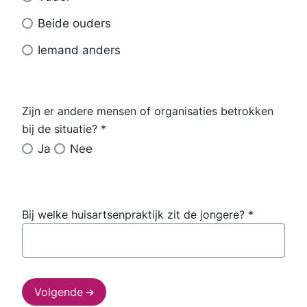
over
de
Beide ouders
jongere?
Iemand anders
Zijn er andere mensen of organisaties betrokken
Zijn
bij de situatie?
*
er
andere
Ja
Nee
mensen
of
organisaties
betrokken
bij
Bij welke huisartsenpraktijk zit de jongere?
*
de
situatie?
Volgende