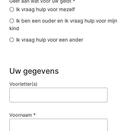
Geef aan wat voor uw geldt
*
Geef
aan
Ik vraag hulp voor mezelf
wat
voor
Ik ben een ouder en ik vraag hulp voor mijn
uw
kind
geldt
Ik vraag hulp voor een ander
Uw gegevens
Voorletter(s)
Voornaam
*