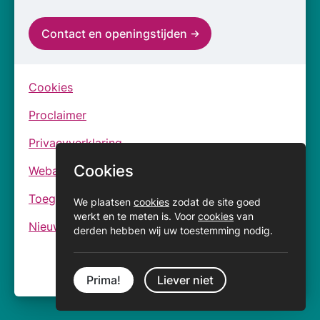
Contact en openingstijden
Cookies
Proclaimer
Privacyverklaring
Cookies
Webarchief
Toegankelijkheidsverklaringen
We plaatsen
cookies
zodat de site goed
werkt en te meten is. Voor
cookies
van
Nieuwsbrief
derden hebben wij uw toestemming nodig.
Prima!
Liever niet