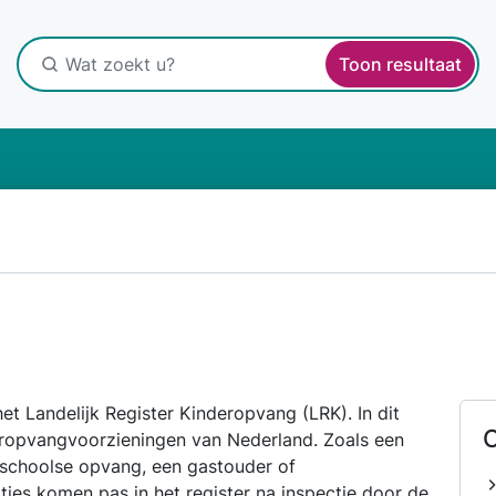
Toon resultaat
et Landelijk Register Kinderopvang (LRK). In dit
O
deropvangvoorzieningen van Nederland. Zoals een
nschoolse opvang, een gastouder of
ies komen pas in het register na inspectie door de