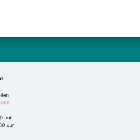
at
ilen
jden
0 uur
30 uur