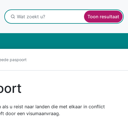
Toon resultaat
eede paspoort
oort
s u reist naar landen die met elkaar in conflict
heeft door een visumaanvraag.