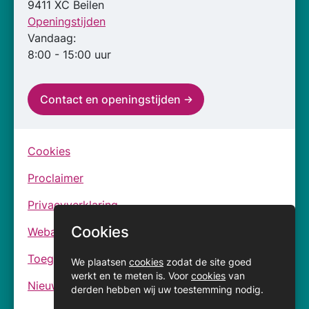
9411 XC Beilen
Openingstijden
Vandaag:
8:00 - 15:00 uur
Contact en openingstijden
Cookies
Proclaimer
Privacyverklaring
Cookies
Webarchief
Toegankelijkheidsverklaringen
We plaatsen
cookies
zodat de site goed
werkt en te meten is. Voor
cookies
van
Nieuwsbrief
derden hebben wij uw toestemming nodig.