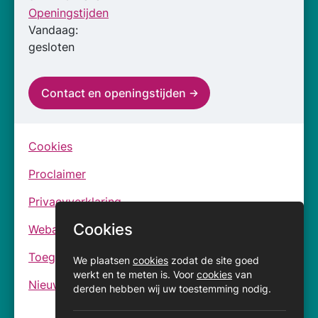
Openingstijden
Vandaag:
gesloten
Contact en openingstijden
Cookies
Proclaimer
Privacyverklaring
Cookies
Webarchief
Toegankelijkheidsverklaringen
We plaatsen
cookies
zodat de site goed
werkt en te meten is. Voor
cookies
van
Nieuwsbrief
derden hebben wij uw toestemming nodig.