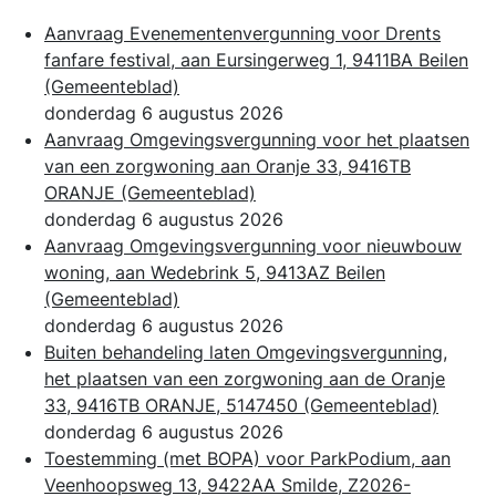
Aanvraag Evenementenvergunning voor Drents
fanfare festival, aan Eursingerweg 1, 9411BA Beilen
(Gemeenteblad)
donderdag 6 augustus 2026
Aanvraag Omgevingsvergunning voor het plaatsen
van een zorgwoning aan Oranje 33, 9416TB
ORANJE
(Gemeenteblad)
donderdag 6 augustus 2026
Aanvraag Omgevingsvergunning voor nieuwbouw
woning, aan Wedebrink 5, 9413AZ Beilen
(Gemeenteblad)
donderdag 6 augustus 2026
Buiten behandeling laten Omgevingsvergunning,
het plaatsen van een zorgwoning aan de Oranje
33, 9416TB ORANJE, 5147450
(Gemeenteblad)
donderdag 6 augustus 2026
Toestemming (met BOPA) voor ParkPodium, aan
Veenhoopsweg 13, 9422AA Smilde, Z2026-