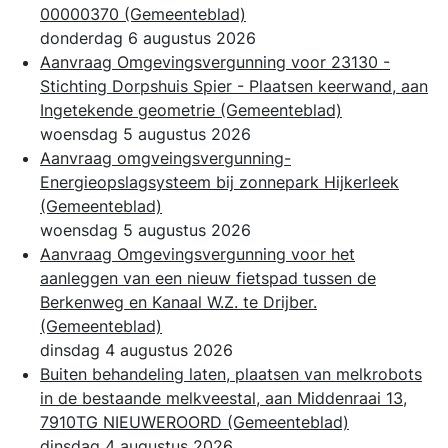
00000370
(Gemeenteblad)
donderdag 6 augustus 2026
Aanvraag Omgevingsvergunning voor 23130 -
Stichting Dorpshuis Spier - Plaatsen keerwand, aan
Ingetekende geometrie
(Gemeenteblad)
woensdag 5 augustus 2026
Aanvraag omgveingsvergunning-
Energieopslagsysteem bij zonnepark Hijkerleek
(Gemeenteblad)
woensdag 5 augustus 2026
Aanvraag Omgevingsvergunning voor het
aanleggen van een nieuw fietspad tussen de
Berkenweg en Kanaal W.Z. te Drijber.
(Gemeenteblad)
dinsdag 4 augustus 2026
Buiten behandeling laten, plaatsen van melkrobots
in de bestaande melkveestal, aan Middenraai 13,
7910TG NIEUWEROORD
(Gemeenteblad)
dinsdag 4 augustus 2026