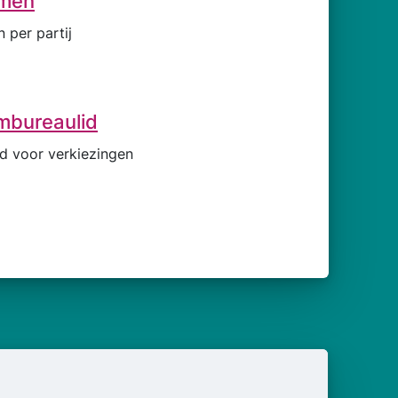
mmen
 per partij
mbureaulid
id voor verkiezingen