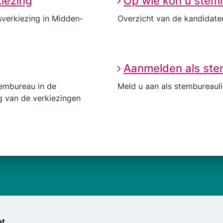
iezing
Op wie kon u ste
sverkiezing in Midden-
Overzicht van de kandidaten
Aanmelden als ste
tembureau in de
Meld u aan als stembureaul
ag van de verkiezingen
at