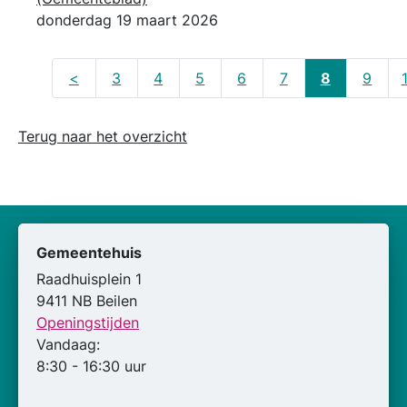
donderdag 19 maart 2026
<
3
4
5
6
7
8
9
Terug naar het overzicht
Gemeentehuis
Raadhuisplein 1
9411 NB Beilen
Openingstijden
Vandaag:
8:30 - 16:30 uur