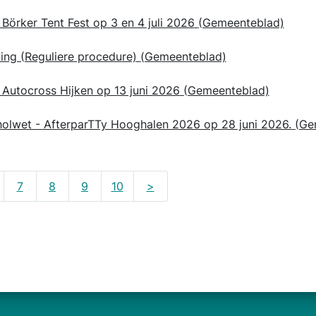
örker Tent Fest op 3 en 4 juli 2026
(Gemeenteblad)
ing (Reguliere procedure)
(Gemeenteblad)
Autocross Hijken op 13 juni 2026
(Gemeenteblad)
oholwet - AfterparTTy Hooghalen 2026 op 28 juni 2026.
(Ge
7
8
9
10
>