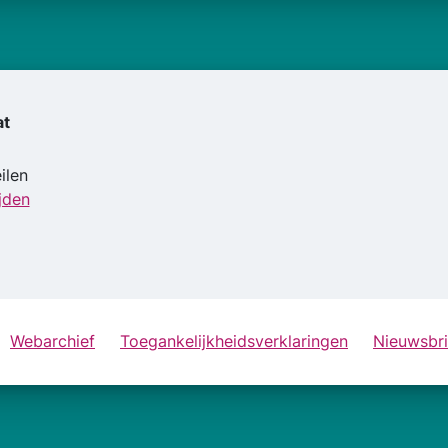
at
ilen
jden
Webarchief
Toegankelijkheidsverklaringen
Nieuwsbri