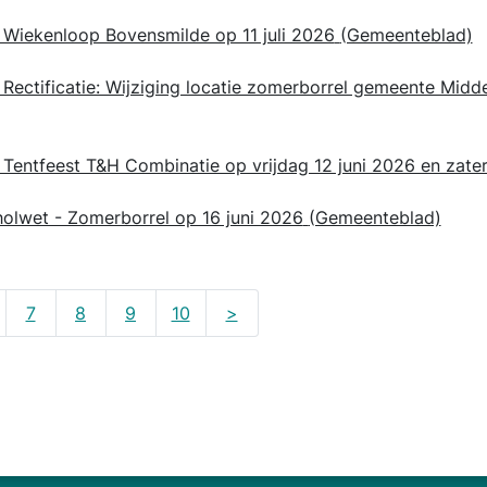
Wiekenloop Bovensmilde op 11 juli 2026
(Gemeenteblad)
ectificatie: Wijziging locatie zomerborrel gemeente Midd
entfeest T&H Combinatie op vrijdag 12 juni 2026 en zater
holwet - Zomerborrel op 16 juni 2026
(Gemeenteblad)
7
8
9
10
>