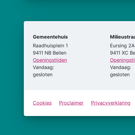
Gemeentehuis
Milieustra
Raadhuisplein 1
Eursing 2A
9411 NB Beilen
9411 XC Be
Openingstijden
Openingsti
Vandaag:
Vandaag:
gesloten
gesloten
Cookies
Proclaimer
Privacyverklaring