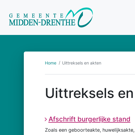
Home
Uittreksels en akten
Uittreksels e
Afschrift burgerlijke stand
Zoals een geboorteakte, huwelijksakte,